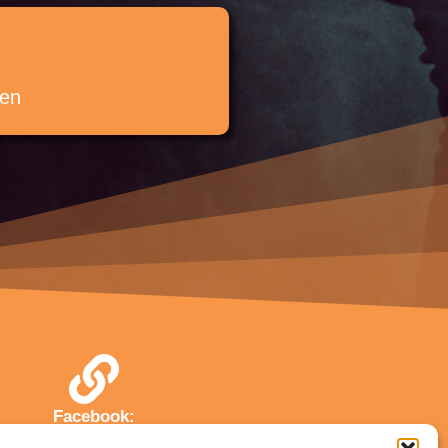
ten
Facebook:
ess & Kampfkunstschule Lopez