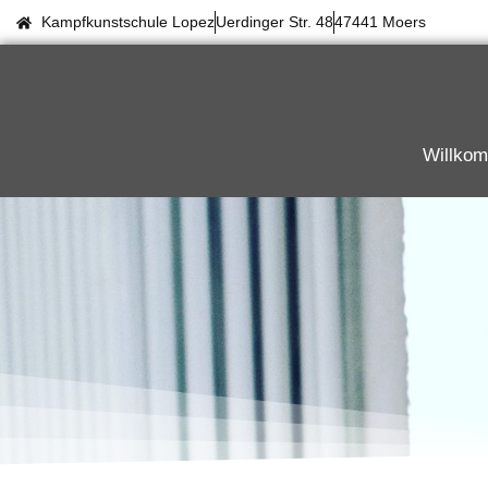
Kampfkunstschule Lopez
Uerdinger Str. 48
47441 Moers
Willko