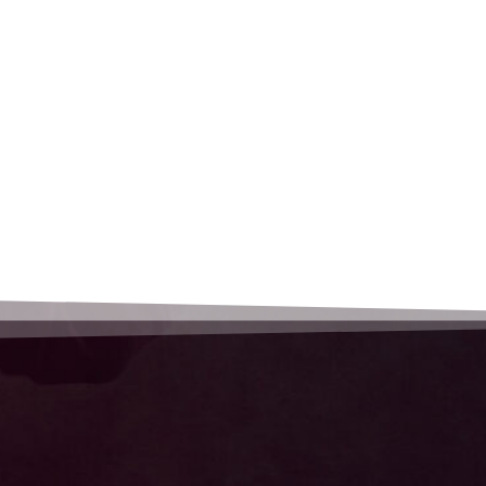
und informiere Dich
Komme zu uns
Jetzt Anfrage stellen